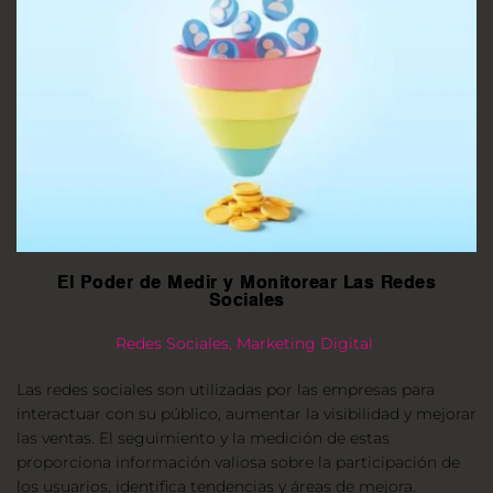
El Poder de Medir y Monitorear Las Redes
Sociales
Redes Sociales, Marketing Digital
Las redes sociales son utilizadas por las empresas para 
interactuar con su público, aumentar la visibilidad y mejorar 
las ventas. El seguimiento y la medición de estas 
proporciona información valiosa sobre la participación de 
los usuarios, identifica tendencias y áreas de mejora.