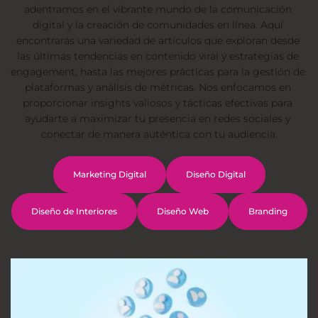
adentramos en el vibrante mundo de la comunicación 
digital y la creación de comunidades en línea. Aquí 
encontrarás una variedad de artículos que exploran desde 
las últimas tendencias en contenido viral y estrategias de 
engagement, hasta las mejores prácticas para la gestión de 
plataformas y análisis de métricas. Nos enfocamos en 
proporcionar insights valiosos y tácticas efectivas para 
ayudarte a maximizar tu presencia en 
redes sociales
 y 
conectar de manera auténtica con tu audiencia.
Marketing Digital
Diseño Digital
Diseño de Interiores
Diseño Web
Branding