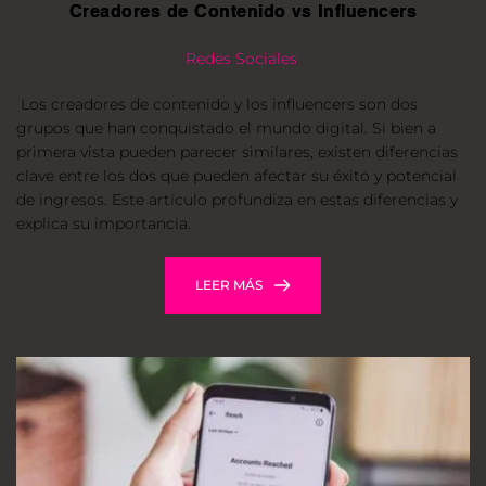
Creadores de Contenido vs Influencers
Redes Sociales
Los creadores de contenido y los influencers son dos 
grupos que han conquistado el mundo digital. Si bien a 
primera vista pueden parecer similares, existen diferencias 
clave entre los dos que pueden afectar su éxito y potencial 
de ingresos. Este artículo profundiza en estas diferencias y 
explica su importancia.
LEER MÁS