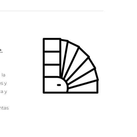
.
la 
s y 
a y 
tas 