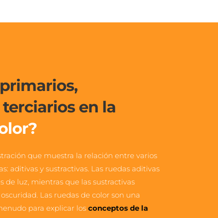
primarios, 
secundarios y terciarios en la 
olor?
tración que muestra la relación entre varios 
s: aditivas y sustractivas. Las ruedas aditivas 
 de luz, mientras que las sustractivas 
oscuridad. Las ruedas de color son una 
menudo para explicar los 
conceptos de la 