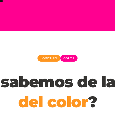
LOGOTIPO
COLOR
 sabemos de la
del color
?